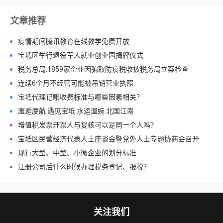
文章推荐
疫情期间腾讯教育在线教学免费开放
宝坻区举行退役军人就业创业园揭牌仪式
税务总局:1859家企业因骗取防疫税收被税务局立案检查
连续6个月不经营可能被吊销营业执照
宝坻代理记账收费标准与哪些因素相关？
邂逅厦航 遇见宝坻 水运温婉 北国江南
增值税发票开票人与复核可以是同一个人吗？
宝坻区民营经济代表人士座谈会暨党外人士专题协商会召开
现行大型、中型、小微企业的划分标准
注册公司后什么时候办理税务登记、报税？
关注我们