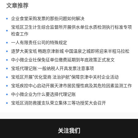
文章推荐
企业食堂采购发票的那些问题如何解决
宝坻区卫生计生综合监督所开展供水单位水质检测执行标准专项
检查工作
一人有限责任公司的特殊规定
逐梦大美宝坻 畅跑京津新城 中国温泉之城即将迎来半程马拉松
中小微企业社保免征单位缴费延期到年底政策正式发文
宝坻代理记账:一般纳税人开具发票注意事项
宝坻区开展“优化营商 法治护航”保障京津中关村企业活动
宝坻疾控中心启动开展天津市居民慢性病及其危险因素监测工作
中小微企业为什么要选择代理记账
宝坻区消防救援支队荣立集体三等功授奖大会召开
关注我们