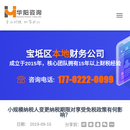
切
换
导
航
宝坻区
本地
财务公司
成立于2015年，核心团队拥有15年以上财税经验
177-0222-0099
咨询电话:
小规模纳税人变更纳税期限对享受免税政策有何影
响？
日期：
2019-09-15
分享到：