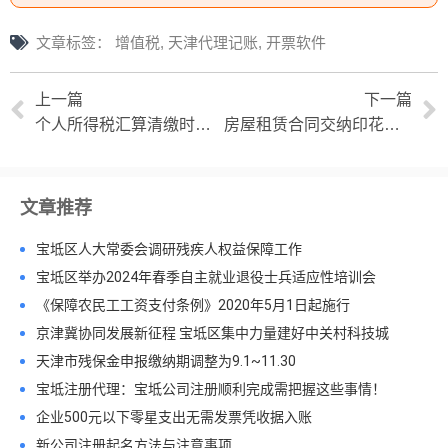
文章标签：
增值税
,
天津代理记账
,
开票软件
上一篇
下一篇
个人所得税汇算清缴时间规定与注意事项
房屋租赁合同交纳印花税注意事项
文章推荐
宝坻区人大常委会调研残疾人权益保障工作
宝坻区举办2024年春季自主就业退役士兵适应性培训会
《保障农民工工资支付条例》2020年5月1日起施行
京津冀协同发展新征程 宝坻区集中力量建好中关村科技城
天津市残保金申报缴纳期调整为9.1~11.30
宝坻注册代理：宝坻公司注册顺利完成需把握这些事情！
企业500元以下零星支出无需发票凭收据入账
新公司注册起名方法与注意事项