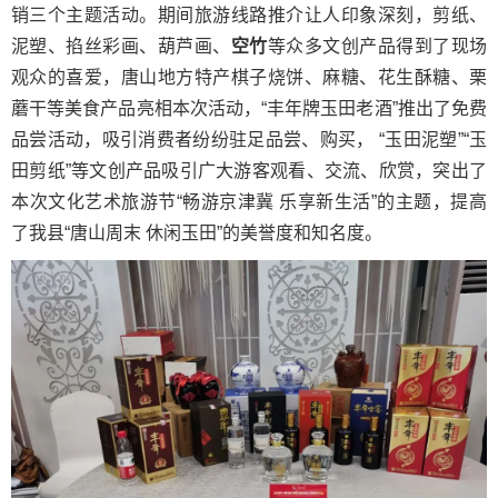
销三个主题活动。期间旅游线路推介让人印象深刻，剪纸、
泥塑、掐丝彩画、葫芦画、
空竹
等众多文创产品得到了现场
观众的喜爱，唐山地方特产棋子烧饼、麻糖、花生酥糖、栗
蘑干等美食产品亮相本次活动，“丰年牌玉田老酒”推出了免费
品尝活动，吸引消费者纷纷驻足品尝、购买， “玉田泥塑”“玉
田剪纸”等文创产品吸引广大游客观看、交流、欣赏，突出了
本次文化艺术旅游节“畅游京津冀 乐享新生活”的主题，提高
了我县“唐山周末 休闲玉田”的美誉度和知名度。