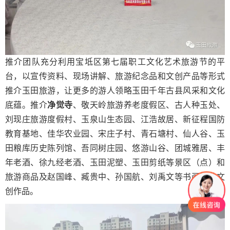
推介团队充分利用宝坻区第七届职工文化艺术旅游节的平
台，以宣传资料、现场讲解、旅游纪念品和文创产品等形式
推介玉田旅游，让更多的游人领略玉田千年古县风采和文化
底蕴。推介
净觉寺
、敬天岭旅游养老度假区、古人种玉处、
刘现庄旅游度假村、玉泉山生态园、江浩故居、新征程国防
教育基地、佳华农业园、宋庄子村、青石塘村、仙人谷、玉
田粮库历史陈列馆、吾同树庄园、悠游山谷、团城雅居、丰
年老酒、徐九经老酒、玉田泥塑、玉田剪纸等景区（点）和
旅游商品及赵国峰、臧贵中、孙国航、刘禹文等书画家的文
创作品。