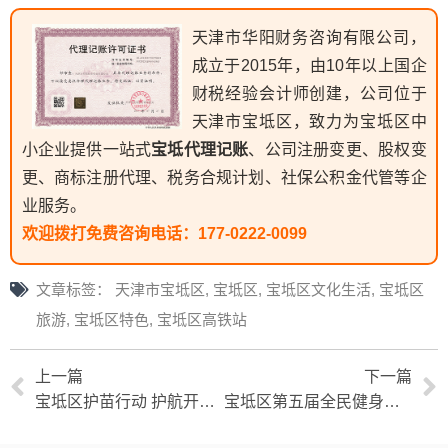
天津市华阳财务咨询有限公司，
成立于2015年，由10年以上国企
财税经验会计师创建，公司位于
天津市宝坻区，致力为宝坻区中
小企业提供一站式
宝坻代理记账
、公司注册变更、股权变
更、商标注册代理、税务合规计划、社保公积金代管等企
业服务。
欢迎拨打免费咨询电话：
177-0222-0099
文章标签：
天津市宝坻区
,
宝坻区
,
宝坻区文化生活
,
宝坻区
旅游
,
宝坻区特色
,
宝坻区高铁站
上一篇
下一篇
宝坻区护苗行动 护航开学季 “扫黄打非”在行动
宝坻区第五届全民健身运动会气排球培训班