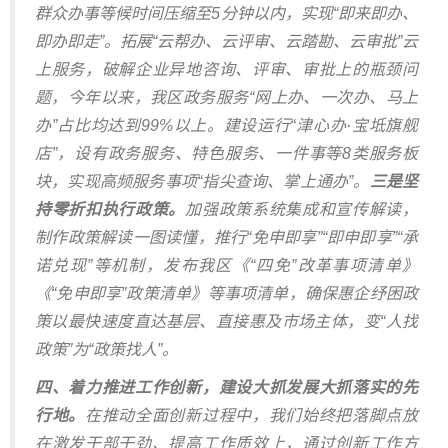
群众办事等候时间压缩至5分钟以内，实现“即来即办、
即办即走”。拓展“云帮办、云评审、云踏勘、云审批”云
上服务，破解企业异地咨询、评审、审批上的瓶颈问
题，今年以来，我区政务服务“网上办、一次办、马上
办”占比均达到99%以上。建设运行“津心办·宝坻旗舰
店”，设有政务服务、特色服务、一件事等8类服务板
块，实现高频服务事项“指尖查询、掌上通办”。
三是坚
持零折扣执行政策。
加强政策系统集成和宣传解读，
制作政策解读一图读懂，推行“免申即享”“即申即享”“承
诺兑现”等机制，发布我区《“四免”改革事项清单》
《“免申即享”政策清单》等事项清单，确保惠企纾困政
策以最快速度直达基层、直接惠及市场主体，变“人找
政策”为“政策找人”。
四、着力推进工作创新，建设大抓发展大抓落实的先
行地。
在推动全面创新过程中，我们始终把落脚点放
在激发干部干劲、提高工作质效上，通过创新工作方