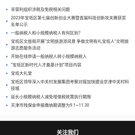
非营利组织涉税及免税相关问题
2023年宝坻区第七届创新创业大赛暨首届科技创新攻关赛获奖
名单公示
一般纳税人和小规模纳税人有何区别？
宝坻区文旅局开展“文明旅游添风景 争做文明有礼宝坻人”文明旅
游志愿服务活动
开始在线申请一般纳税人转小规模纳税人
“宝坻区新时代人才奠基计划”项目内容
宝坻大礼堂
宝坻区领导深入中关村发展集团考察对接加快建设京津中关村科
技城
延长小规模纳税人减免增值税政策执行期限
天津市残保金申报缴纳期调整为9.1~11.30
关注我们