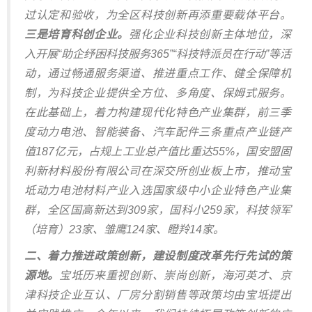
过认定和验收，为全区科技创新再添重要载体平台。
三是培育科创企业。
强化企业科技创新主体地位，深
入开展“助企纾困科技服务365”“科技特派员在行动”等活
动，通过畅通服务渠道、推进重点工作、健全保障机
制，为科技企业提供全方位、多角度、保姆式服务。
在此基础上，着力构建现代化特色产业集群，前三季
度动力电池、智能装备、汽车配件三条重点产业链产
值187亿元，占规上工业总产值比重达55%，国安盟固
利新材料股份有限公司在深交所创业板上市，推动宝
坻动力电池材料产业入选国家级中小企业特色产业集
群，全区国高新达到309家，国科小259家，科技领军
（培育）23家、雏鹰124家、瞪羚14家。
二、着力推进政策创新，建设制度改革先行先试的策
源地。
宝坻历来重视创新、崇尚创新，海河英才、京
津科技企业互认、厂房分割销售等政策均由宝坻提出