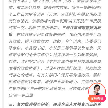
实施方案》，通过各部门精准“把脉”、全程指导等方
式，做到服务前移，提高验收效率。值得一提的就是5
个工作日为中冶迈克（天津）液压科技有限公司办理
完联合验收，该案例成为我市利用“竣工即投产”审批模
式第一例，刷新了“宝坻速度”。
三是注重统筹兼顾强政
策。
在持续推出创新政策的同时，我们也注重整合现
有政策，提升政策效力。比如，今年以来，市委书记
陈敏尔，市委副书记、市长张工等领导以及北京、天
津市级部门给予京津中关村科技城一系列政策倾斜，
对此，我们制定出台《支持京津中关村科技城高质量
发展的政策体系》，对现有政策进行梳理，就政策之
间存在的堵点，与有关部门广泛开展沟通协调，最终
形成涵盖财税政策、增强产业承载能力、打造特色产
业集群等6个方面的特色政策体系，科技城政策“高地效
应”进一步凸显。
三、着力推进服务创新，建设企业人才投资创业的首