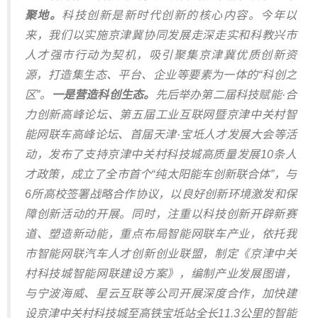
聚地。
科技创新是新时代创新的核心内容。今年以
来，我们以实施京津冀协同发展走深走实和科教兴市
人才强市行动为契机，吸引聚集京津冀优质创新资
源，打造集生态、平台、企业等要素为一体的“科创之
区”。
一是营造科创生态。
先后举办第二届科技赋能·合
力创新高峰论坛、第五届工业互联网暨京津中关村智
能网联车高峰论坛、首届天津·宝坻人才发展大会等活
动，发布了支持京津中关村科技城高质量发展10条人
才政策，成立了全市首个“纯太阳能车创新联合体”，与
6所高校签署战略合作协议，以良好创新环境激发和保
障创新活动的开展。同时，注重以科技创新开辟新赛
道、塑造新动能，重点布局智能网联车产业，依托我
市智能网联汽车人才创新创业联盟，制定《京津中关
村科技城智能网联建设方案》，编制产业发展图谱，
与宁波海威、星云互联等公司开展深度合作，加快建
设京津中关村科技城至高铁宝坻站全长11.3公里的智能