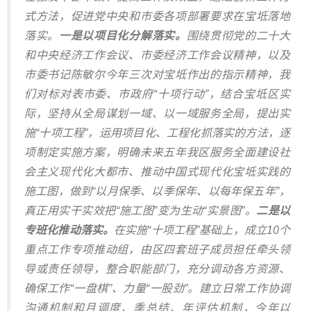
式方法，促进党中央和市委各项部署要求在宝坻落地
落实。
一是以项目化分解落实。
围绕贯彻党的二十大
和中央经济工作会议、市委经济工作会议精神，以及
市委书记陈敏尔今年三次对宝坻作出的指示精神，我
们对标对表市委、市政府“十项行动”，结合宝坻区实
际，坚持从全局谋划一域、以一域服务全局，提出实
施“十项工程”，运用项目化、工程化抓落实的方法，逐
项制定实施方案，明确未来五年我区服务全面建设社
会主义现代化大都市、推动中国式现代化宝坻实践的
施工图，做到“以月保季、以季保年、以每年保五年”，
真正用实干实效把“施工图”变为生动“实景图”。
二是以
专班化推动落实。
在实施“十项工程”基础上，成立10个
重点工作专项推动组，由区四套班子成员担任牵头领
导或责任领导，整合职能部门，充分调动各方资源、
确保工作“一盘棋”、力量“一股劲”。建立日常工作协调
沟通机制和月调度、季总结、年评估机制，今年以