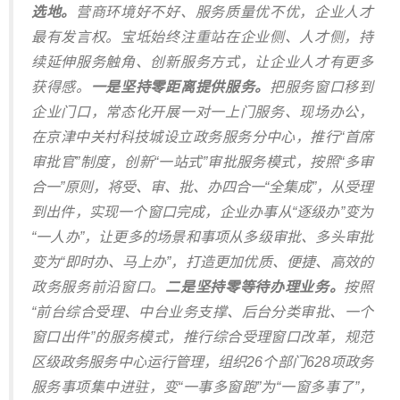
选地。
营商环境好不好、服务质量优不优，企业人才
最有发言权。宝坻始终注重站在企业侧、人才侧，持
续延伸服务触角、创新服务方式，让企业人才有更多
获得感。
一是坚持零距离提供服务。
把服务窗口移到
企业门口，常态化开展一对一上门服务、现场办公，
在京津中关村科技城设立政务服务分中心，推行“首席
审批官”制度，创新“一站式”审批服务模式，按照“多审
合一”原则，将受、审、批、办四合一“全集成”，从受理
到出件，实现一个窗口完成，企业办事从“逐级办”变为
“一人办”，让更多的场景和事项从多级审批、多头审批
变为“即时办、马上办”，打造更加优质、便捷、高效的
政务服务前沿窗口。
二是坚持零等待办理业务。
按照
“前台综合受理、中台业务支撑、后台分类审批、一个
窗口出件”的服务模式，推行综合受理窗口改革，规范
区级政务服务中心运行管理，组织26个部门628项政务
服务事项集中进驻，变“一事多窗跑”为“一窗多事了”，