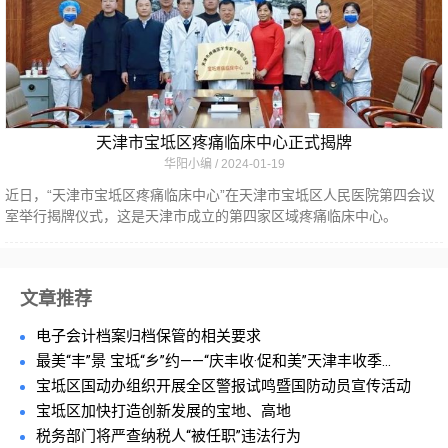
天津市宝坻区疼痛临床中心正式揭牌
华阳小编
2024-01-19
近日，“天津市宝坻区疼痛临床中心”在天津市宝坻区人民医院第四会议
室举行揭牌仪式，这是天津市成立的第四家区域疼痛临床中心。
文章推荐
电子会计档案归档保管的相关要求
最美“丰”景 宝坻“乡”约——“庆丰收·促和美”天津丰收季...
宝坻区国动办组织开展全区警报试鸣暨国防动员宣传活动
宝坻区加快打造创新发展的宝地、高地
税务部门将严查纳税人“被任职”违法行为