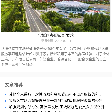
宝坻区办照最新要求
华阳小编
2022-02-24
华阳咨询在宝坻经营服务已经第8个年头了，为宝坻区办照和代理记账
服务事项粗略估计超过数千家，所以积累了丰富的办照经验，对于个体
工商户、有限责任公司、外资企业、普通合伙、一般合伙企业的设立、
变更手续都非常熟悉。
文章推荐
其他个人采取一次性收取租金形式出租不动产取得的租...
宝坻区市场监督管理局关于部分行政审批权限调整的公告
加强规划引领 促进高质量发展 宝坻区规划委员会会议召开