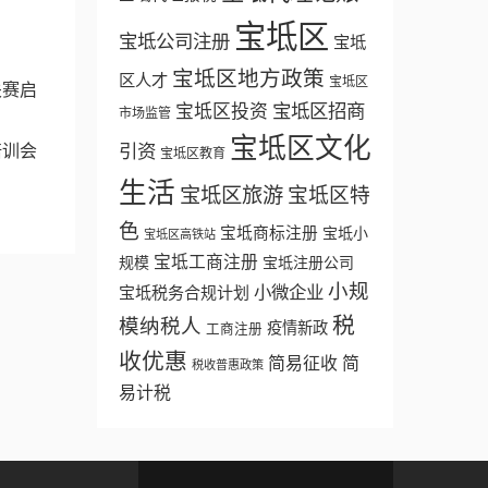
宝坻区
宝坻公司注册
宝坻
宝坻区地方政策
区人才
宝坻区
关赛启
宝坻区招商
宝坻区投资
市场监管
宝坻区文化
培训会
引资
宝坻区教育
生活
宝坻区旅游
宝坻区特
色
宝坻商标注册
宝坻小
宝坻区高铁站
宝坻工商注册
规模
宝坻注册公司
小规
小微企业
宝坻税务合规计划
税
模纳税人
疫情新政
工商注册
收优惠
简易征收
简
税收普惠政策
易计税