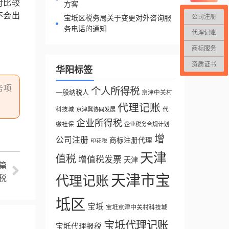
对比较
方客
不会出
公司注册
宝坻区税务局关于变更对外咨询服
务电话的通知
代理记账
商标服务
。
资质证书
华阳标签
务项
个人所得税
一般纳税人
京津中关村
代理记账
科技城
代
京津冀协同发展
企业所得税
缴社保
企业税务合规计划
增
公司注册
商标注册代理
印花税
天津
值税
增值税发票
天津
篇
天津市宝
代理记账
税
坻区
宝坻
宝坻京津中关村科技城
宝坻代理记账
宝坻代理报税