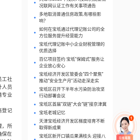
况联网认证工作有关事项通告
多地取消普通住房政策,有哪些影
响？
如何在宝坻通过代理记账公司的全
方位服务提升经营能力
宝坻代理记账中小企业财税管理的
优质选择
百亿项目签约 宝坻“保姆式”服务让
企业放心安心
宝坻经济开发区管委会“四个聚焦”
员工社
推动“安全生产月”活动走深走实
计人员
宝坻区召开下半年水污染防治攻坚
请专业
行动部署会议
宝坻区首届“双链”大会“链”接京津冀
商登记
宝坻老城记忆
天津宝坻经济开发区梯度培育不断
理，所
取得新成果
确保在
宝坻区新开口镇瓜果满枝头 迎接八