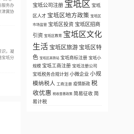
宝坻区
宝坻公司注册
务服务办
宝坻
京津冀协
宝坻区地方政策
区人才
宝坻区
宝坻区招商
宝坻区投资
市场监管
宝坻区文化
引资
宝坻区教育
生活
宝坻区旅游
宝坻区特
意识，凝
色
通宝坻分
宝坻商标注册
宝坻小
宝坻区高铁站
宝坻工商注册
规模
宝坻注册公司
小规
小微企业
宝坻税务合规计划
税
模纳税人
疫情新政
工商注册
收优惠
简易征收
简
税收普惠政策
易计税