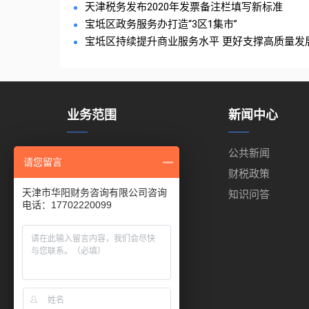
天津税务发布2020年发票备注栏填写新标准
宝坻区政务服务办打造“3区1集市”
宝坻区持续提升商业服务水平 更好支撑高质量发
业务范围
新闻中心
代理记账
公共新闻
请您留言
代理报税
财税政策
天津市华阳财务咨询有限公司咨询
工商注册
知识问答
电话：17702220099
出口退税
商标注册
代缴公积金
代缴社保
进出口权代办