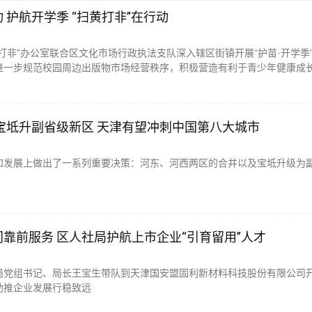
 护航开学季 “扫黄打非”在行动
打非”办公室联合区文化市场行政执法支队深入辖区街镇开展“护苗·开学季
进一步规范校园周边出版物市场经营秩序，积极营造有利于青少年健康成
宝坻升副省级新区 天津有望冲刺中国第八大城市
和发展上做出了一系列重要决策：河东、河西两区的合并以及宝坻升级为
靠前服务 区人社局护航上市企业“引育留用”人才
局党组书记、局长王宝生带队到天津国安盟固利新材料科技股份有限公司
助推企业发展行稳致远