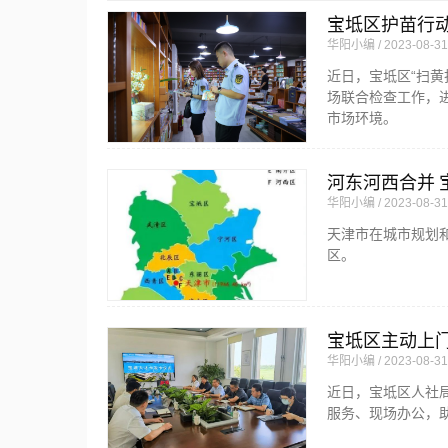
宝坻区护苗行动
华阳小编
2023-08-31
近日，宝坻区“扫黄
场联合检查工作，
市场环境。
河东河西合并 
华阳小编
2023-08-31
天津市在城市规划
区。
宝坻区主动上门
华阳小编
2023-08-31
近日，宝坻区人社
服务、现场办公，