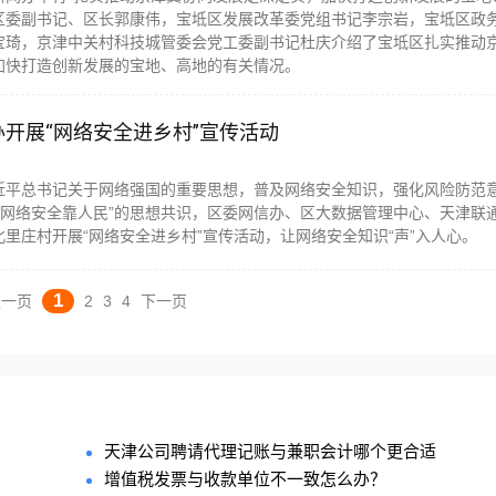
区委副书记、区长郭康伟，宝坻区发展改革委党组书记李宗岩，宝坻区政
宝琦，京津中关村科技城管委会党工委副书记杜庆介绍了宝坻区扎实推动
加快打造创新发展的宝地、高地的有关情况。
开展“网络安全进乡村”宣传活动
近平总书记关于网络强国的重要思想，普及网络安全知识，强化风险防范
 网络安全靠人民”的思想共识，区委网信办、区大数据管理中心、天津联
里庄村开展“网络安全进乡村”宣传活动，让网络安全知识“声”入人心。
1
上一页
2
3
4
下一页
天津公司聘请代理记账与兼职会计哪个更合适
增值税发票与收款单位不一致怎么办？