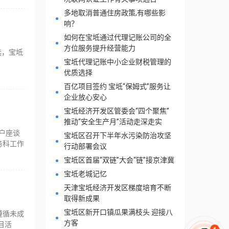
多地取消普通住房政策,有哪些影
响？
如何在宝坻通过代理记账公司的全
方位服务提升经营能力
选，宝坻
宝坻代理记账中小企业财税管理的
优质选择
百亿项目签约 宝坻“保姆式”服务让
企业放心安心
宝坻经济开发区管委会“四个聚焦”
推动“安全生产月”活动走深走实
户座谈
宝坻区召开下半年水污染防治攻坚
务科工作
行动部署会议
宝坻区首届“双链”大会“链”接京津冀
宝坻老城记忆
天津宝坻经济开发区梯度培育不断
取得新成果
宝坻区新开口镇瓜果满枝头 迎接八
遵循未成
方客
目活