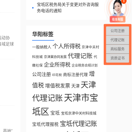
宝坻区税务局关于变更对外咨询服
务电话的通知
公司注册
华阳标签
运动协
代理记账
县域足球
个人所得税
一般纳税人
京津中关村
商标服务
代理记账
科技城
代
京津冀协同发展
资质证书
企业所得税
缴社保
企业税务合规计划
增
公司注册
商标注册代理
印花税
天津
值税
增值税发票
天津
天津市宝
代理记账
坻区
宝坻
宝坻京津中关村科技城
宝坻代理记账
宝坻代理报税
、高地”