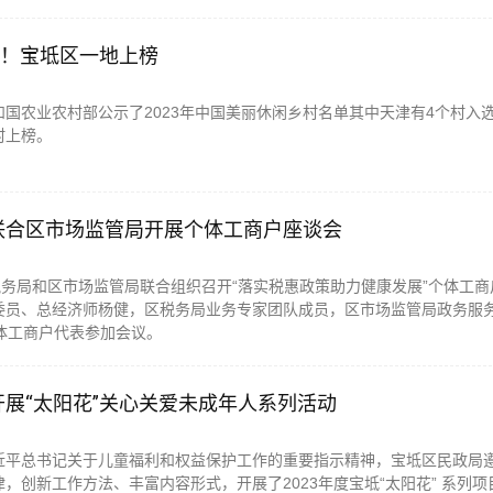
单！宝坻区一地上榜
国农业农村部公示了2023年中国美丽休闲乡村名单其中天津有4个村入
村上榜。
联合区市场监管局开展个体工商户座谈会
税务局和区市场监管局联合组织召开“落实税惠政策助力健康发展”个体工商
委员、总经济师杨健，区税务局业务专家团队成员，区市场监管局政务服
体工商户代表参加会议。
展“太阳花”关心关爱未成年人系列活动
近平总书记关于儿童福利和权益保护工作的重要指示精神，宝坻区民政局
，创新工作方法、丰富内容形式，开展了2023年度宝坻“太阳花” 系列项