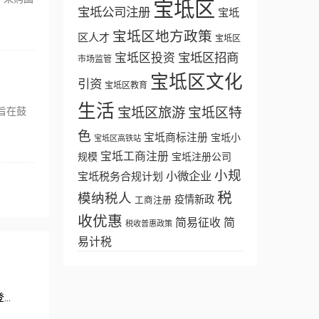
宝坻区
宝坻公司注册
宝坻
宝坻区地方政策
区人才
宝坻区
宝坻区招商
宝坻区投资
市场监管
宝坻区文化
引资
宝坻区教育
生活
旨在鼓
宝坻区旅游
宝坻区特
色
宝坻商标注册
宝坻小
宝坻区高铁站
宝坻工商注册
规模
宝坻注册公司
小规
小微企业
宝坻税务合规计划
税
模纳税人
疫情新政
工商注册
收优惠
简易征收
简
税收普惠政策
易计税
..