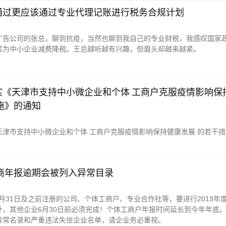
通过更应该通过专业代理记账进行税务合规计划
广告公司的张总，聊到抗疫，当然也聊到我自己的专业财税，我感叹国家
策为中小企业减费降税。王总越听越有兴趣，但眉头却越来越紧。
实《天津市支持中小微企业和个体 工商户克服疫情影响保
施》的通知
天津市支持中小微企业和个体 工商户克服疫情影响保持健康发展 的若干
工商年报逾期会被列入异常目录
12月31日及之前注册的公司、个体工商户、专业合作社等，要进行2019年
外，其他企业6月30日前必须完成！个体工商户年报时间延长到今年年底
异常名录和严重违法失信企业名单，请企业务必重视。