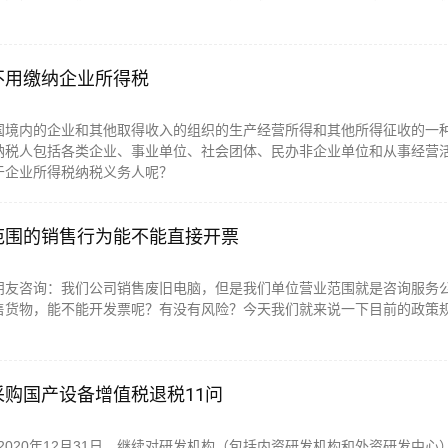
不用缴纳企业所得税
国境内的企业和其他取得收入的组织的生产经营所得和其他所得征收的一
纳税人包括各类企业、事业单位、社会团体、民办非企业单位和从事经营
于企业所得税纳税义务人呢？
范围的销售行为能不能直接开票
朋友咨询：我们公司销售废旧电脑，但是我们单位营业范围就是咨询服务
售货物，能不能开发票呢？有没有风险？今天我们就来说一下目前的政策
购国产设备增值税退税11问
日至2020年12月31日，继续对研发机构（包括内资研发机构和外资研发中心