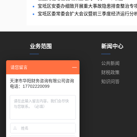
宝坻区安委办细致开展重大事故隐患排查整治专项行
宝坻区委常委会扩大会议暨前三季度经济运行分
业务范围
新闻中心
代理记账
公共新闻
请您留言
代理报税
财税政策
天津市华阳财务咨询有限公司咨询
工商注册
知识问答
电话：17702220099
出口退税
商标注册
代缴公积金
代缴社保
进出口权代办