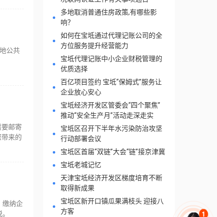
多地取消普通住房政策,有哪些影
响？
如何在宝坻通过代理记账公司的全
方位服务提升经营能力
地公共
宝坻代理记账中小企业财税管理的
优质选择
百亿项目签约 宝坻“保姆式”服务让
企业放心安心
宝坻经济开发区管委会“四个聚焦”
推动“安全生产月”活动走深走实
需要邮寄
宝坻区召开下半年水污染防治攻坚
您带来的
行动部署会议
宝坻区首届“双链”大会“链”接京津冀
宝坻老城记忆
天津宝坻经济开发区梯度培育不断
取得新成果
宝坻区新开口镇瓜果满枝头 迎接八
、缴纳企
方客
税。