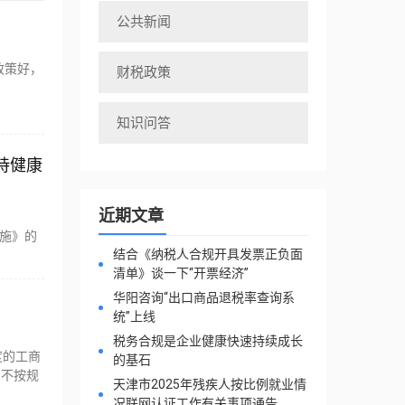
公共新闻
政策好，
财税政策
知识问答
持健康
近期文章
措施》的
结合《纳税人合规开具发票正负面
清单》谈一下“开票经济”
华阳咨询“出口商品退税率查询系
统”上线
税务合规是企业健康快速持续成长
度的工商
的基石
。不按规
天津市2025年残疾人按比例就业情
况联网认证工作有关事项通告