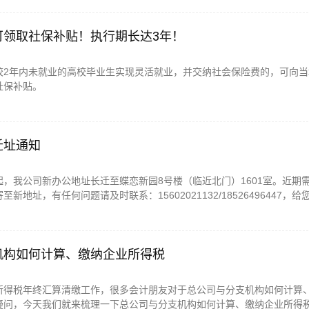
可领取社保补贴！执行期长达3年！
校2年内未就业的高校毕业生实现灵活就业，并交纳社会保险费的，可向当
社保补贴。
迁址通知
0日起，我公司新办公地址长迁至蝶恋新园8号楼（临近北门）1601室。近期
新地址，有任何问题请及时联系：15602021132/18526496447，给
。
机构如何计算、缴纳企业所得税
所得税年终汇算清缴工作，很多会计朋友对于总公司与分支机构如何计算
疑问，今天我们就来梳理一下总公司与分支机构如何计算、缴纳企业所得