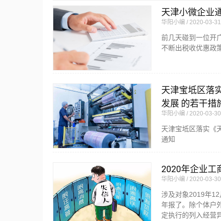
天津小微企业
华阳小编
2020-03-31
前几天碰到一位开
不断出税收优惠政
天津宝坻区落
发展 的若干措
华阳小编
2020-03-30
天津宝坻区落实《
通知
2020年企业
华阳小编
2020-03-30
涉及对象2019年
年报了。除个体户
定执行的列入经营