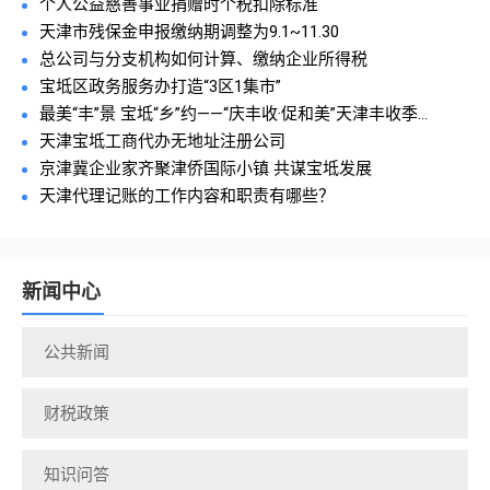
个人公益慈善事业捐赠时个税扣除标准
天津市残保金申报缴纳期调整为9.1~11.30
总公司与分支机构如何计算、缴纳企业所得税
宝坻区政务服务办打造“3区1集市”
最美“丰”景 宝坻“乡”约——“庆丰收·促和美”天津丰收季...
天津宝坻工商代办无地址注册公司
京津冀企业家齐聚津侨国际小镇 共谋宝坻发展
天津代理记账的工作内容和职责有哪些？
新闻中心
公共新闻
财税政策
知识问答