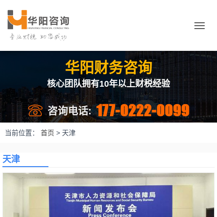
切
换
导
航
华阳财务咨询
核心团队拥有10年以上财税经验
177-0222-0099
咨询电话:
当前位置：
首页
>
天津
天津