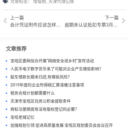
文章标签：
增值税
,
天津代理记账
上一篇
下一篇
会计凭证附件应该怎样要求
逾期未认证抵扣专票3月1日之后可以抵扣吗？
文章推荐
宝坻区委网信办开展“网络安全进乡村”宣传活动
人民币电子数字货币来了可能对企业产生哪些影响？
股东借款长期未归还,有哪些风险？
2019年度的企业所得税汇算清缴注意事项
税务合规计划都需要什么
天津市宝坻区住房公积金提取条件
商标注册倒底有没有版权登记的必要？
宝坻老城记忆
加强规划引领 促进高质量发展 宝坻区规划委员会会议召开