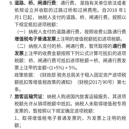
道路、桥、闸通行费
：通行费， 是指有关单位依法或者
依规设立并收取的过路过桥和过闸费用。自2018 年1
月1 巳起， 纳税人支付的道路、桥、闸通行费，按照以
下规定柩扣进项税额：
（一）纳税人支付的道路通行费，按照收费公路通行费
增值税电子普通发票
上注明的增值税额抵扣进项税额。
（二）纳税人支付的桥、闸通行费，暂凭取得的
通行费
发票
上注甲的收费金额按照下列公式计算可抵扣的进项
税额：桥、闸通行费可抵扣进项税额＝桥、闸通行费发
票上注甲的金额÷(1+5%) × 5%。
政策依据：《财政部 税务总局关于租入固定资产进项税
额抵扣等增值税政策的通知》（财税[2017] 90号）第七
条。
旅客运输凭证
：纳税人购进国内旅客运输服务，其进项
税额允许从销项税额中抵扣。纳税人未取得增值税专用
发票的，暂按照以下规定确定进项税额：
1、取得增值税电子普通发票的，为发票上注明的税
额；