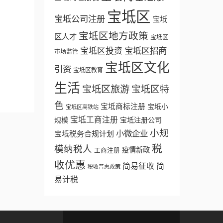
宝坻区
宝坻公司注册
宝坻
宝坻区地方政策
区人才
宝坻区
宝坻区招商
宝坻区投资
市场监管
宝坻区文化
引资
宝坻区教育
生活
宝坻区旅游
宝坻区特
色
宝坻商标注册
宝坻小
宝坻区高铁站
宝坻工商注册
规模
宝坻注册公司
小规
小微企业
宝坻税务合规计划
税
模纳税人
疫情新政
工商注册
收优惠
简易征收
简
税收普惠政策
易计税