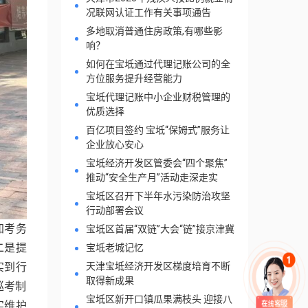
况联网认证工作有关事项通告
多地取消普通住房政策,有哪些影
响？
如何在宝坻通过代理记账公司的全
方位服务提升经营能力
宝坻代理记账中小企业财税管理的
优质选择
百亿项目签约 宝坻“保姆式”服务让
企业放心安心
宝坻经济开发区管委会“四个聚焦”
推动“安全生产月”活动走深走实
宝坻区召开下半年水污染防治攻坚
行动部署会议
加考务
宝坻区首届“双链”大会“链”接京津冀
宝坻老城记忆
二是提
天津宝坻经济开发区梯度培育不断
实到行
取得新成果
巡考制
宝坻区新开口镇瓜果满枝头 迎接八
实维护