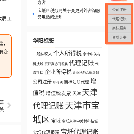
方客
公司注册
宝坻区税务局关于变更对外咨询服
务电话的通知
政局工
代理记账
商标服务
资质证书
华阳标签
建，
册变
个人所得税
一般纳税人
京津中关村
代理记账
科技城
代
京津冀协同发展
企业所得税
缴社保
企业税务合规计划
增
公司注册
商标注册代理
印花税
天津
值税
增值税发票
天津
篇
天津市宝
代理记账
关
坻区
宝坻
宝坻京津中关村科技城
宝坻代理记账
宝坻代理报税