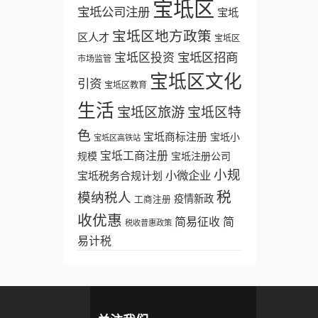
宝坻区
宝坻公司注册
宝坻
宝坻区地方政策
区人才
宝坻区
宝坻区招商
宝坻区投资
市场监管
宝坻区文化
引资
宝坻区教育
生活
宝坻区旅游
宝坻区特
色
宝坻商标注册
宝坻小
宝坻区高铁站
宝坻工商注册
规模
宝坻注册公司
小规
小微企业
宝坻税务合规计划
税
模纳税人
疫情新政
工商注册
收优惠
简易征收
简
税收普惠政策
易计税