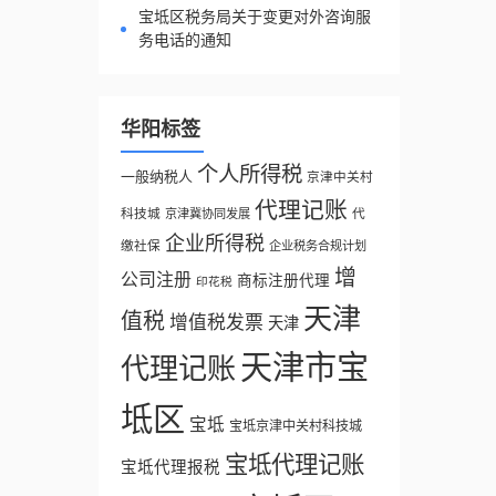
宝坻区税务局关于变更对外咨询服
务电话的通知
华阳标签
个人所得税
一般纳税人
京津中关村
代理记账
科技城
代
京津冀协同发展
企业所得税
缴社保
企业税务合规计划
增
公司注册
商标注册代理
印花税
天津
值税
增值税发票
天津
天津市宝
代理记账
坻区
宝坻
宝坻京津中关村科技城
宝坻代理记账
宝坻代理报税