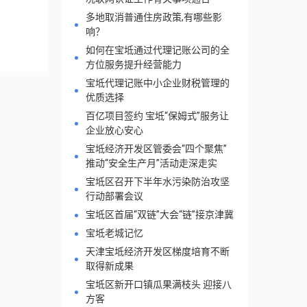
多地取消普通住房政策,有哪些影
响？
如何在宝坻通过代理记账公司的全
方位服务提升经营能力
宝坻代理记账中小企业财税管理的
优质选择
百亿项目签约 宝坻“保姆式”服务让
企业放心安心
宝坻经济开发区管委会“四个聚焦”
推动“安全生产月”活动走深走实
宝坻区召开下半年水污染防治攻坚
行动部署会议
宝坻区首届“双链”大会“链”接京津冀
宝坻老城记忆
天津宝坻经济开发区梯度培育不断
取得新成果
宝坻区新开口镇瓜果满枝头 迎接八
方客