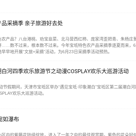
品采摘季 亲子旅游好去处
色农产品？八台港桃、劝宝韭菜、北马营西红柿、庞家湾歪把青、朱杨庄
饼……数不过来，根本数不过来。今年宝坻特色农产品采摘季逐夏而来，6
早早地开展“文旅+采摘”活动，为6月23日采摘季活动预热。
白河四季欢乐旅游节之动漫COSPLAY欢乐大巡游活动
5日劳动节假期间，天津市宝坻区举办“遇见宝坻·印象潮白”宝坻区第二届潮白
SPLAY欢乐大巡游活动。
宛如瀑布
小区内的紫藤花陆续绽放，进入了一年之中的最佳观赏期，紫色的花朵好