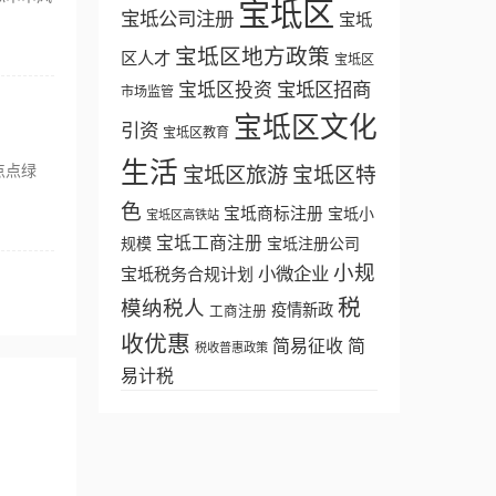
宝坻区
宝坻公司注册
宝坻
宝坻区地方政策
区人才
宝坻区
宝坻区招商
宝坻区投资
市场监管
宝坻区文化
引资
宝坻区教育
生活
点点绿
宝坻区旅游
宝坻区特
！
色
宝坻商标注册
宝坻小
宝坻区高铁站
宝坻工商注册
规模
宝坻注册公司
小规
小微企业
宝坻税务合规计划
税
模纳税人
疫情新政
工商注册
收优惠
简易征收
简
税收普惠政策
易计税