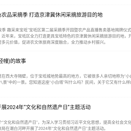
色农品采摘季 打造京津冀休闲采摘旅游目的地
丰收季 趣采来宝坻”宝坻区第二届采摘季开园暨农产品直播售卖基地揭牌仪
。近年来，宝坻区全力打造更具宝坻特色的京津冀休闲采摘旅游目的地，
村多元价值，促进农文体旅商深度融合，全力推动乡村振兴。
经幢)的故事
就在西大寺隔壁，位于宝坻城地势最高的地方，它被很多人亲切地称为“小
八景”中的一景。您知道这座“小白塔”叫什么吗？民间，关于它又有什么样
展2024年“文化和自然遗产日”主题活动
个“文化和自然遗产日”，为深入学习贯彻习近平文化思想，提高全社会文
局在潮白河畔开展了2024年“文化和自然遗产日”主题活动。