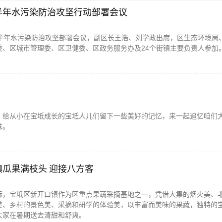
半年水污染防治攻坚行动部署会议
下半年水污染防治攻坚部署会议，副区长王浩、刘学政出席，区生态环境局
委、区城市管理委、区卫健委、区政务服务办及24个街镇主要负责人参加
，给从小在宝坻成长的宝坻人儿们留下一些美好的记忆，来一起追忆咱们
味。
瓜果满枝头 迎接八方客
际，宝坻区新开口镇作为区重点果蔬采摘基地之一，凭借大集的烟火美、
美、乡村的景色美、采摘和研学的体验美，以丰富而美味的果蔬，独特的
大家在暑期送去清甜和舒爽。