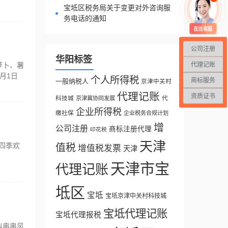
宝坻区税务局关于变更对外咨询服
务电话的通知
公司注册
华阳标签
代理记账
萝卜、薯
月1日
个人所得税
商标服务
一般纳税人
京津中关村
代理记账
资质证书
科技城
代
京津冀协同发展
企业所得税
缴社保
企业税务合规计划
增
公司注册
商标注册代理
印花税
天津
河四季欢
值税
增值税发票
天津
天津市宝
代理记账
坻区
宝坻
宝坻京津中关村科技城
宝坻代理记账
宝坻代理报税
似串串风