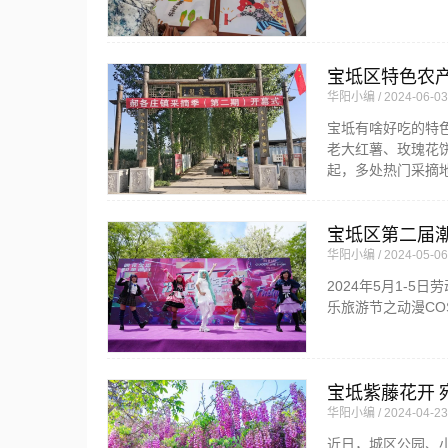
宝坻区特色农产
华阳小编
2024-06-03
宝坻有啥好吃的特
老大红薯、玫瑰花
起，多处热门采摘地
宝坻区第二届潮
华阳小编
2024-05-06
2024年5月1-
乐旅游节之动漫CO
宝坻紫藤花开 
华阳小编
2024-04-23
近日，城区公园、