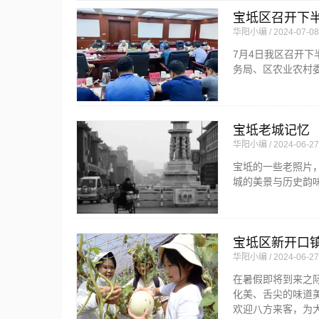
宝坻区召开下
华阳小编
2024-07-08
7月4日我区召开
务局、区农业农村
宝坻老城记忆
华阳小编
2024-06-27
宝坻的一些老照片
城的美景与历史韵
宝坻区新开口镇
华阳小编
2024-06-27
在暑假即将到来之
化美、舌尖的味道
欢迎八方来客，为