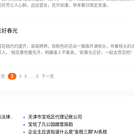
的芬芳让人心醉。远远望去，花开如瀑，带来春日限定浪漫。
末好春光
菊花桃灼灼盛开，袅袅娉婷。玫粉色的花朵一簇簇开满枝头，伴着枝头的
可人。“桃花春色暖先开，明媚谁人不看来。”趁春光正好，一起去赏花吧
1
一页
2
3
…
5
下一页
律...
天津市宝坻区代理记账公司
宝坻了凡公园踏雪探韵
企业主应该知道什么是“金税三期”AI系统