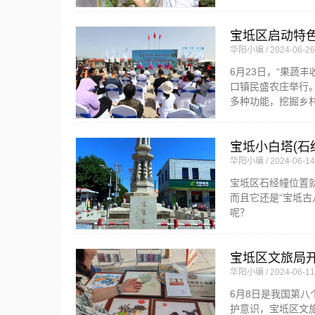
宝坻区启动特
华阳小编
2024-06-26
6月23日，“果蔬
口镇民盛农庄举行
多种功能，挖掘乡
宝坻小白塔(石
华阳小编
2024-06-14
宝坻区石经幢位置
而且它还是“宝坻古
呢？
宝坻区文旅局开
华阳小编
2024-06-11
6月8日是我国第八
护意识，宝坻区文旅