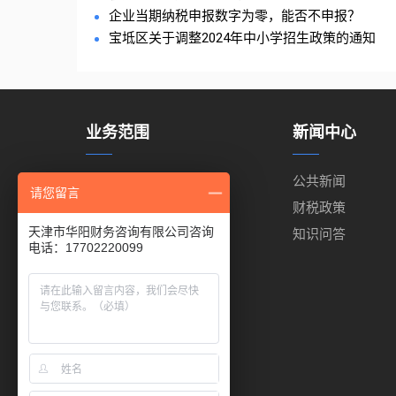
企业当期纳税申报数字为零，能否不申报？
宝坻区关于调整2024年中小学招生政策的通知
业务范围
新闻中心
代理记账
公共新闻
请您留言
代理报税
财税政策
天津市华阳财务咨询有限公司咨询
工商注册
知识问答
电话：17702220099
出口退税
商标注册
代缴公积金
代缴社保
进出口权代办