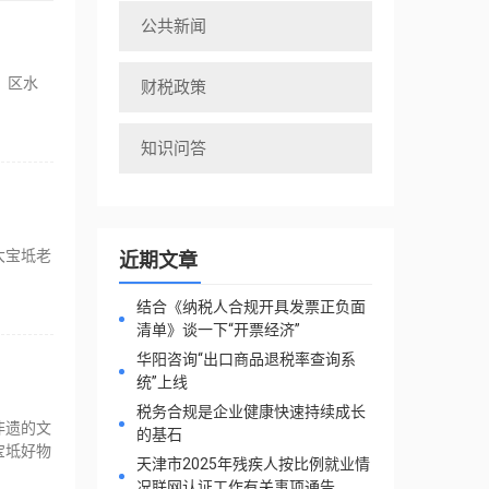
公共新闻
、区水
财税政策
。
知识问答
大宝坻老
近期文章
结合《纳税人合规开具发票正负面
清单》谈一下“开票经济”
华阳咨询“出口商品退税率查询系
统”上线
税务合规是企业健康快速持续成长
非遗的文
的基石
宝坻好物
天津市2025年残疾人按比例就业情
况联网认证工作有关事项通告