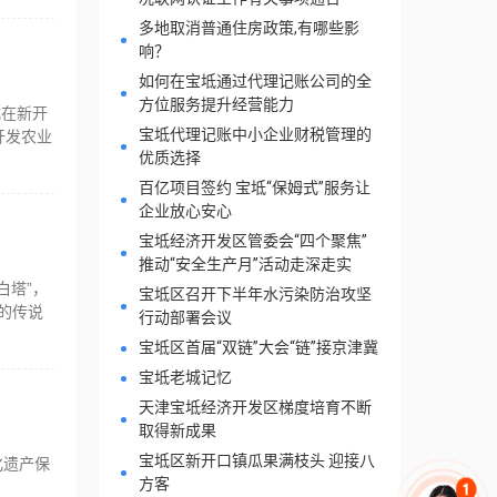
多地取消普通住房政策,有哪些影
响？
如何在宝坻通过代理记账公司的全
方位服务提升经营能力
式在新开
宝坻代理记账中小企业财税管理的
开发农业
优质选择
百亿项目签约 宝坻“保姆式”服务让
企业放心安心
宝坻经济开发区管委会“四个聚焦”
推动“安全生产月”活动走深走实
白塔”，
宝坻区召开下半年水污染防治攻坚
的传说
行动部署会议
宝坻区首届“双链”大会“链”接京津冀
宝坻老城记忆
天津宝坻经济开发区梯度培育不断
取得新成果
宝坻区新开口镇瓜果满枝头 迎接八
化遗产保
方客