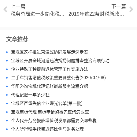
上一篇
下一篇
税务总局进一步简化税务行政许可事项办理程序
2019年这22条财税新政你都知道了吗？
文章推荐
宝坻区这样推进京津冀协同发展走深走实
宝坻区开展全域河道违法捕捞问题排查整治专项行动
企业特殊工种提前退休管理工作实施办法
二手车销售增值税政策重要调整公告(2020/04/08)
华阳咨询宝坻代理记账最新服务流程介绍
代理记账一年多少钱
宝坻区严重失信企业曝光名单(第一批)
宝坻商标代理:商标申请的事先查询怎么查
个人代开劳务报酬增值税发票都需要交哪些税
个人所得税手续费返还比例与财务处理