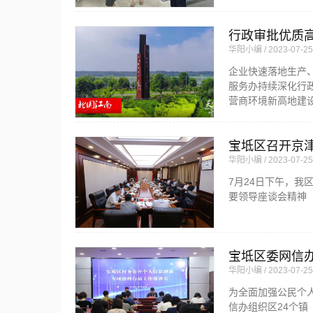
行政审批优质
华阳小编
2023-07-25
企业快速落地生产
服务办持续深化行
营商环境新高地建
宝坻区召开京
华阳小编
2023-07-25
7月24日下午，
要领导座谈会精神
宝坻区委网信
华阳小编
2023-07-25
为全面加强公民个
信办组织区24个