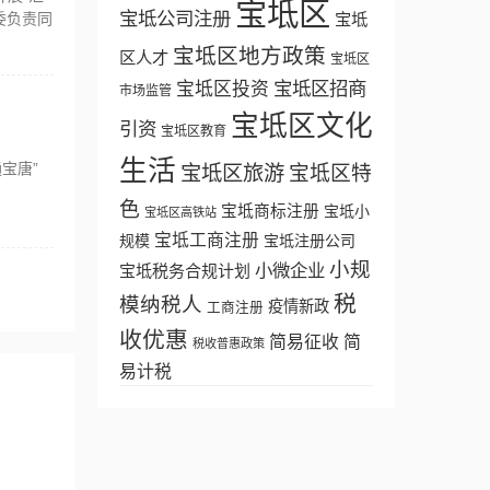
宝坻区
宝坻公司注册
委负责同
宝坻
宝坻区地方政策
区人才
宝坻区
宝坻区招商
宝坻区投资
市场监管
宝坻区文化
引资
宝坻区教育
生活
宝唐”
宝坻区旅游
宝坻区特
色
宝坻商标注册
宝坻小
宝坻区高铁站
宝坻工商注册
规模
宝坻注册公司
小规
小微企业
宝坻税务合规计划
税
模纳税人
疫情新政
工商注册
收优惠
简易征收
简
税收普惠政策
易计税