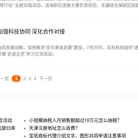
十项行动’”主题实践活动，滨海新区团委主要负责同志、东疆综合保税区团
加强科技协同 深化合作对接
同发展战略，加快推进“京东黄金走廊”建设，7月20日，区科技局组织“通
展“走进北京”学习交流活动。
1
上一页
2
3
4
下一页
检活动
小规模纳税人月销售额超过10万元怎么纳税？
凯旋归来
天津注册地址怎么收费？
宝坻商标代理介绍文字、图形共同申请注意事项