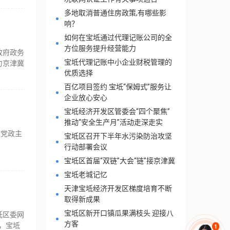
多地取消普通住房政策,有哪些影
响？
如何在宝坻通过代理记账公司的全
方位服务提升经营能力
政府政务
宝坻代理记账中小企业财税管理的
力京津冀
优质选择
百亿项目签约 宝坻“保姆式”服务让
企业放心安心
宝坻经济开发区管委会“四个聚焦”
推动“安全生产月”活动走深走实
冀党政主
宝坻区召开下半年水污染防治攻坚
行动部署会议
宝坻区首届“双链”大会“链”接京津冀
宝坻老城记忆
天津宝坻经济开发区梯度培育不断
取得新成果
宝坻区新开口镇瓜果满枝头 迎接八
坻区委网
方客
，宝坻