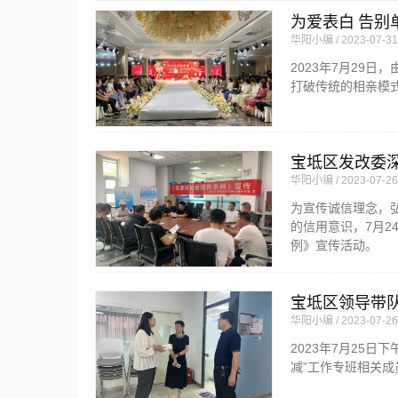
为爱表白 告别
华阳小编
2023-07-31
2023年7月29
打破传统的相亲模
宝坻区发改委
华阳小编
2023-07-26
为宣传诚信理念，
的信用意识，7月
例》宣传活动。
宝坻区领导带
华阳小编
2023-07-26
2023年7月25
减”工作专班相关