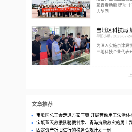
聚青春动能 建功‘
志陪同。
宝坻区科技局 
华阳小编
2023-07-24
为深入实施京津冀协
三地科技企业代表开
文章推荐
宝坻区总工会走进方家庄镇 开展劳动用工法治体
宝坻蓝天救援队驰援甘肃、青海抗震救灾的勇士
固定资产折旧进行的税务合规计划一例