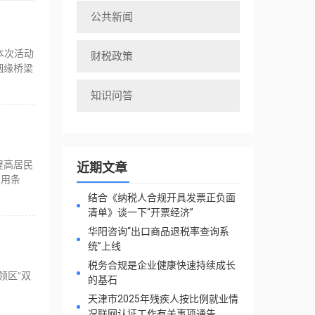
公共新闻
本次活动
财税政策
姻缘桥梁
知识问答
提高居民
近期文章
信用条
结合《纳税人合规开具发票正负面
清单》谈一下“开票经济”
华阳咨询“出口商品退税率查询系
统”上线
税务合规是企业健康快速持续成长
领区“双
的基石
天津市2025年残疾人按比例就业情
况联网认证工作有关事项通告