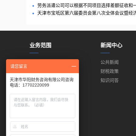
劳务派遣公司可以根据不同项目选择差额征收和一般
天津市宝坻区第六届委员会第八次全体会议暨经济工
业务范围
新闻中心
代理记账
公共新闻
请您留言
代理报税
财税政策
天津市华阳财务咨询有限公司咨询
工商注册
知识问答
电话：17702220099
出口退税
商标注册
代缴公积金
代缴社保
进出口权代办