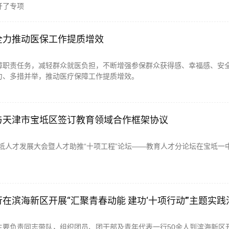
开了专项
全力推动医保工作提质增效
障职责任务，减轻群众就医负担，不断增强参保群众获得感、幸福感、安
力、多措并举，推动医疗保障工作提质增效。
与天津市宝坻区签订教育领域合作框架协议
坻人才发展大会暨人才助推“十项工程”论坛——教育人才分论坛在宝坻一
在滨海新区开展“汇聚青春动能 建功‘十项行动’”主题实践
主要负责同志带队，组织团员、团干部及青年代表一行50余人到滨海新区开