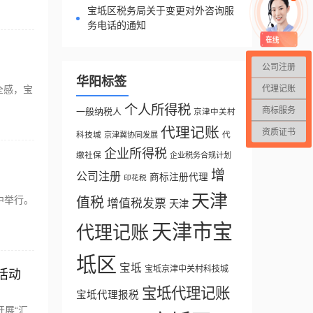
宝坻区税务局关于变更对外咨询服
务电话的通知
公司注册
华阳标签
代理记账
全感，宝
个人所得税
商标服务
一般纳税人
京津中关村
代理记账
资质证书
科技城
代
京津冀协同发展
企业所得税
缴社保
企业税务合规计划
增
公司注册
商标注册代理
印花税
天津
中举行。
值税
增值税发票
天津
天津市宝
代理记账
坻区
宝坻
宝坻京津中关村科技城
活动
宝坻代理记账
宝坻代理报税
展“汇