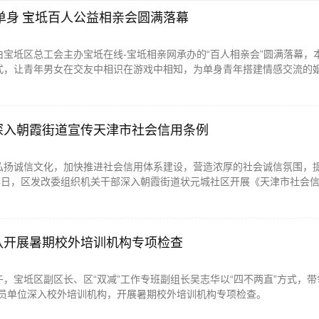
单身 宝坻百人公益相亲会圆满落幕
日，由宝坻区总工会主办宝坻在线-宝坻相亲网承办的“百人相亲会”圆满落幕，
式，让青年男女在交友中相识在游戏中相知，为单身青年搭建情感交流的
深入朝霞街道宣传天津市社会信用条例
弘扬诚信文化，加快推进社会信用体系建设，营造浓厚的社会诚信氛围，
24日，区发改委组织机关干部深入朝霞街道状元城社区开展《天津市社会
队开展暑期校外培训机构专项检查
日下午，宝坻区副区长、区“双减”工作专班副组长吴志华以“四不两直”方式，带
成员单位深入校外培训机构，开展暑期校外培训机构专项检查。