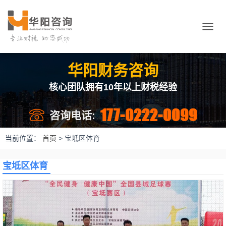
切
换
导
航
华阳财务咨询
核心团队拥有10年以上财税经验
177-0222-0099
咨询电话:
当前位置：
首页
>
宝坻区体育
宝坻区体育