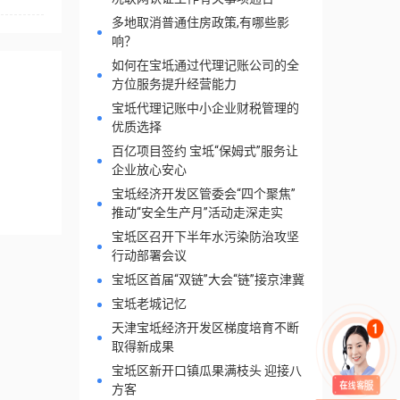
多地取消普通住房政策,有哪些影
响？
如何在宝坻通过代理记账公司的全
方位服务提升经营能力
宝坻代理记账中小企业财税管理的
优质选择
百亿项目签约 宝坻“保姆式”服务让
企业放心安心
宝坻经济开发区管委会“四个聚焦”
推动“安全生产月”活动走深走实
宝坻区召开下半年水污染防治攻坚
行动部署会议
宝坻区首届“双链”大会“链”接京津冀
宝坻老城记忆
天津宝坻经济开发区梯度培育不断
取得新成果
宝坻区新开口镇瓜果满枝头 迎接八
方客