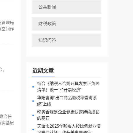
公共新闻
急管理局
财税政策
限空间作
知识问答
会。
近期文章
结合《纳税人合规开具发票正负面
清单》谈一下“开票经济”
华阳咨询“出口商品退税率查询系
统”上线
税务合规是企业健康快速持续成长
政治任
的基石
落实基层
天津市2025年残疾人按比例就业情
况联网认证工作有关事项通告