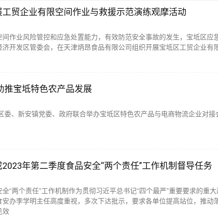
展工贸企业有限空间作业与救援示范演练观摩活动
空间作业风险管控和应急处置能力，有效防范安全事故的发生，宝坻区应
经济开发区管委会，在天津炳昂食品有限公司组织开展宝坻区工贸企业有
。
助推宝坻特色农产品发展
坻团区委、新安镇党委、政府联合举办宝坻区特色农产品与电商物流企业对接
2023年第二季度食品安全“两个责任”工作机制督导任务
全“两个责任”工作机制作为贯彻习近平总书记“四个最严”重要要求的重大
食安办李学明主任高度重视，多次下达批示，要求各单位提高站位，推动
见效