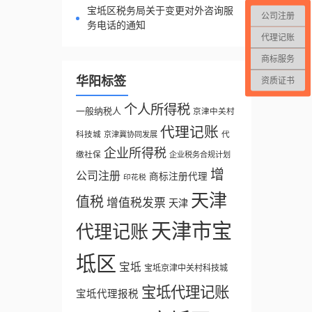
宝坻区税务局关于变更对外咨询服
公司注册
务电话的通知
代理记账
商标服务
华阳标签
资质证书
个人所得税
一般纳税人
京津中关村
代理记账
科技城
代
京津冀协同发展
企业所得税
缴社保
企业税务合规计划
增
公司注册
商标注册代理
印花税
天津
值税
增值税发票
天津
天津市宝
代理记账
坻区
宝坻
宝坻京津中关村科技城
宝坻代理记账
宝坻代理报税