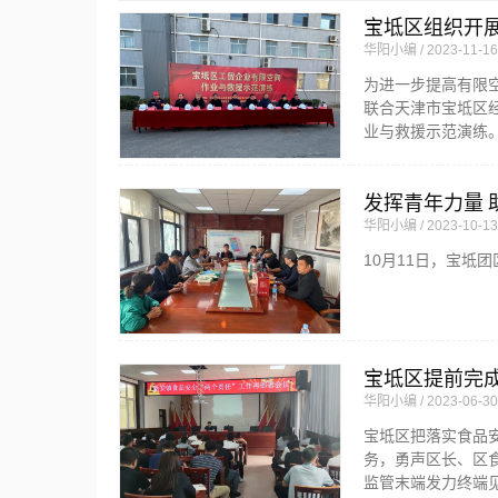
宝坻区组织开
华阳小编
2023-11-16
为进一步提高有限
联合天津市宝坻区
业与救援示范演练
发挥青年力量 
华阳小编
2023-10-13
10月11日，宝
宝坻区提前完成
华阳小编
2023-06-30
宝坻区把落实食品安
务，勇声区长、区
监管末端发力终端