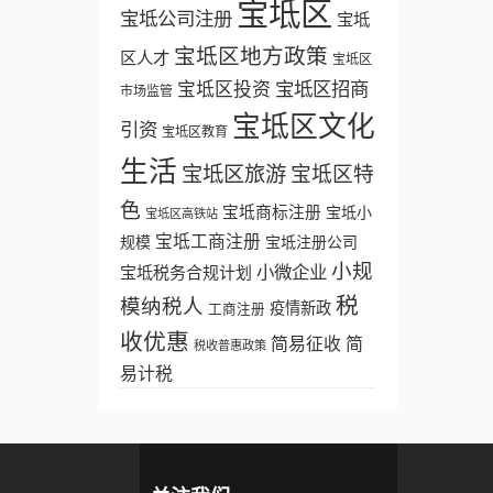
宝坻区
宝坻公司注册
宝坻
宝坻区地方政策
区人才
宝坻区
宝坻区招商
宝坻区投资
市场监管
宝坻区文化
引资
宝坻区教育
生活
宝坻区旅游
宝坻区特
色
宝坻商标注册
宝坻小
宝坻区高铁站
宝坻工商注册
规模
宝坻注册公司
小规
小微企业
宝坻税务合规计划
税
模纳税人
疫情新政
工商注册
收优惠
简易征收
简
税收普惠政策
易计税