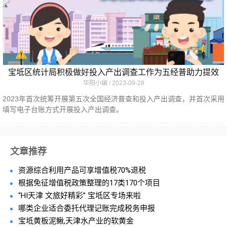
宝坻区统计局积极做好投入产出调查工作为五经普助力提效
华阳小编
2023-09-28
2023年首次统筹开展第五次全国经济普查和投入产出调查，并首次采用
填写电子台账方式开展投入产出调查。
文章推荐
资源综合利用产品可享增值税70%退税
根据免征增值税政策整理的17类170个项目
“HI天津 文旅好精彩” 宝坻区专场来啦
哪类企业适合委托代理记账完成税务申报
宝坻黄板泥鳅,天津水产业的软黄金