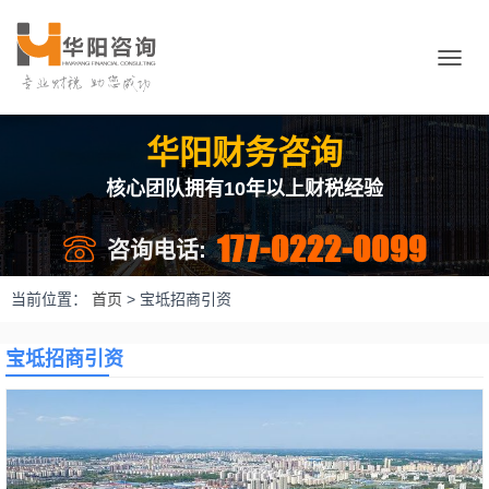
切
换
导
航
华阳财务咨询
核心团队拥有10年以上财税经验
177-0222-0099
咨询电话:
当前位置：
首页
>
宝坻招商引资
宝坻招商引资