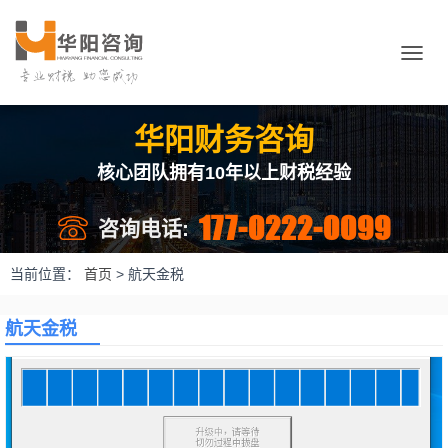
切
换
导
航
华阳财务咨询
核心团队拥有10年以上财税经验
177-0222-0099
咨询电话:
当前位置：
首页
>
航天金税
航天金税