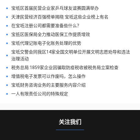
宝坻区首届民营企业家乒乓球友谊赛圆满举办
天津民营经济百强榜单揭晓 宝坻这些企业榜上有名
在宝坻注册公司都需要准备些什么？
宝抵区医保局全力推动医保工作提质增效
宝坻代理记账电子化账务处理的优势
宝坻交警会同我区14家全国文明单位开展文明志愿劝导和违法
治理活动
税务总局:1859家企业因骗取防疫税收被税务局立案检查
增值税电子发票可以作废吗，怎么操作
宝坻财务咨询业务的主要服务内容介绍
一人有限责任公司的特殊规定
关注我们