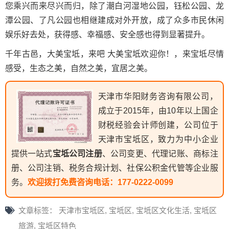
您乘兴而来尽兴而归，除了潮白河湿地公园，钰松公园、龙
潭公园、了凡公园也相继建成对外开放，成了众多市民休闲
娱乐好去处，获得感、幸福感、安全感也得到显著提升。
千年古邑，大美宝坻，来吧 大美宝坻欢迎你！，来宝坻尽情
感受，生态之美，自然之美，宜居之美。
天津市华阳财务咨询有限公司，
成立于2015年，由10年以上国企
财税经验会计师创建，公司位于
天津市宝坻区，致力为中小企业
提供一站式
宝坻公司注册
、公司变更、代理记账、商标注
册、公司注销、税务合规计划、社保公积金代管等企业服
务。
欢迎拨打免费咨询电话：
177-0222-0099
文章标签：
天津市宝坻区
,
宝坻区
,
宝坻区文化生活
,
宝坻区
旅游
,
宝坻区特色