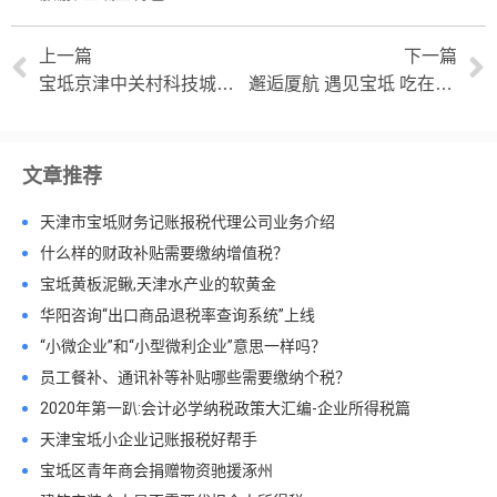
上一篇
下一篇
宝坻京津中关村科技城对接整车做好配套 打造零配件产业链
邂逅厦航 遇见宝坻 吃在宝坻 乐享生活
文章推荐
天津市宝坻财务记账报税代理公司业务介绍
什么样的财政补贴需要缴纳增值税？
宝坻黄板泥鳅,天津水产业的软黄金
华阳咨询“出口商品退税率查询系统”上线
“小微企业”和“小型微利企业”意思一样吗？
员工餐补、通讯补等补贴哪些需要缴纳个税？
2020年第一趴:会计必学纳税政策大汇编-企业所得税篇
天津宝坻小企业记账报税好帮手
宝坻区青年商会捐赠物资驰援涿州