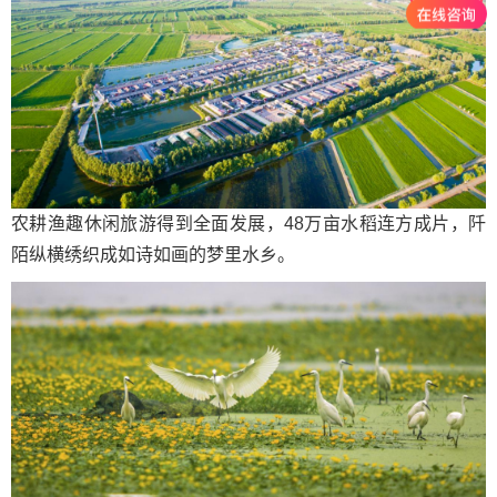
农耕渔趣休闲旅游得到全面发展，48万亩水稻连方成片，阡
陌纵横绣织成如诗如画的梦里水乡。