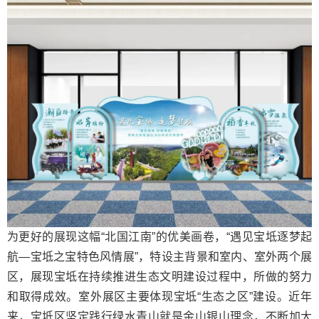
为更好的展现这幅“北国江南”的优美画卷，“遇见宝坻逐梦起
航—宝坻之宝特色风情展”，特设主背景和室内、室外两个展
区，展现宝坻在持续推进生态文明建设过程中，所做的努力
和取得成效。室外展区主要体现宝坻“生态之区”建设。近年
来，宝坻区坚定践行绿水青山就是金山银山理念，不断加大