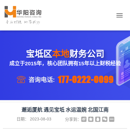
切
换
导
航
宝坻区
本地
财务公司
成立于2015年，核心团队拥有15年以上财税经验
177-0222-0099
咨询电话:
邂逅厦航 遇见宝坻 水运温婉 北国江南
日期：
2023-08-03
分享到：