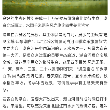
良好的生态环境引得成千上万只候鸟纷纷来此繁衍生息。潮
白穿城而过，水阔千米两岸风光旖旎四季美景皆宜。
设置在会员区的展板，其主体就是潮白河，展示的主题是“遇
见宝坻·印象潮白”，以“宝坻区首届潮白河四季欢乐旅游节”为
主要内容。潮白河是中国海河的五大水系之一，被誉为京东
第一大河，是贯穿京津冀的重要生态廊道，潮白河贯穿宝坻
全域，滋养两岸民众的繁衍生息，这里四季景美 风光无限，
“一河、两岸、三区、二十八景”别有洞天，“遇见宝坻·印象潮
白”时尚 动感 潮流汇聚，春天潮白踏青，夏季水岸缤纷，秋
季稻香丰收，冬季冰雪温泉，可谓是季季有主题天天有新
意。
要表白到潮白，爱要大声说出来，潮白河目前成为网红打卡
地。来这里，可以感受来自北国江南水乡的热情好客，定叫