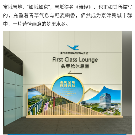
宝坻宝地，“如坻如京”，宝坻得名《诗经》，也正如其所描写
的，充盈着青草气息与稻麦幽香，俨然成为京津冀城市群
中，一片诗情画意的梦里水乡。