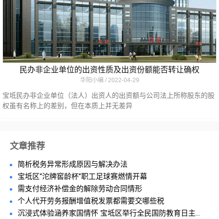
民办非企业单位的出资性质及出资份额能否转让确权
华阳小编
2022-04-29
宝坻民办非企业单位（法人）出资人的出资额与公司法上所称股东的股
权虽有名称上的差别，但在本质上并无差异
文章推荐
简析税务异常形成原因与解决办法
宝坻区“沱牌窖龄杯”职工足球赛燃情开幕
需支付经济补偿金的解除劳动合同情形
个人代开劳务报酬增值税发票都需要交哪些税
沉浸式体验涵养家国情怀 宝坻区举行全民国防教育日主...