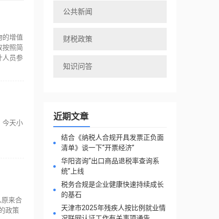
公共新闻
物的增值
财税政策
取按照简
计人员参
知识问答
近期文章
？今天小
结合《纳税人合规开具发票正负面
清单》谈一下“开票经济”
华阳咨询“出口商品退税率查询系
统”上线
税务合规是企业健康快速持续成长
的基石
么原来合
天津市2025年残疾人按比例就业情
的政策
况联网认证工作有关事项通告