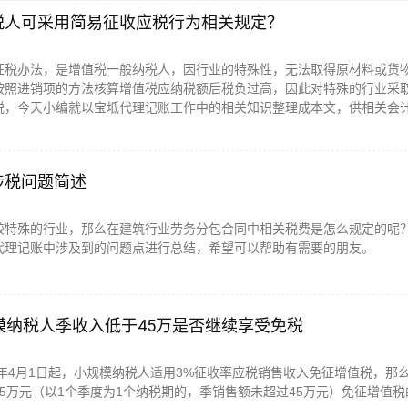
税人可采用简易征收应税行为相关规定？
征税办法，是增值税一般纳税人，因行业的特殊性，无法取得原材料或货
按照进销项的方法核算增值税应纳税额后税负过高，因此对特殊的行业采
税，今天小编就以宝坻代理记账工作中的相关知识整理成本文，供相关会
涉税问题简述
较特殊的行业，那么在建筑行业劳务分包合同中相关税费是怎么规定的呢
代理记账中涉及到的问题点进行总结，希望可以帮助有需要的朋友。
模纳税人季收入低于45万是否继续享受免税
2年4月1日起，小规模纳税人适用3%征收率应税销售收入免征增值税，那
5万元（以1个季度为1个纳税期的，季销售额未超过45万元）免征增值税