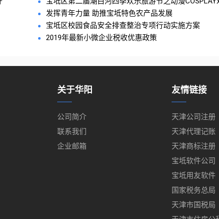
开
宝坻区第二届潮白河四季欢乐旅游节之动漫COSPLAY欢乐
发挥青年力量 助推宝坻特色农产品发展
宝坻区校园食品安全排查整治专项行动实施方案
2019年最新小微企业税收优惠政策
关于华阳
友情链接
公司简介
天津公司注册
联系我们
天津代理记账
企业邮箱
天津商标注册
宝坻软件公司
宝坻用友软件
国家税务总局
天津市国税局