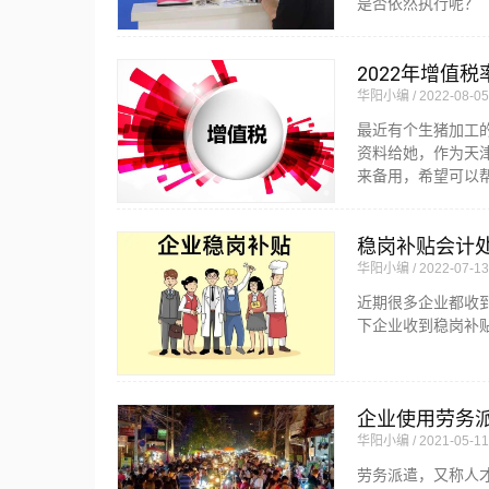
是否依然执行呢？
2022年增值税
华阳小编
2022-08-05
最近有个生猪加工
资料给她，作为天
来备用，希望可以
稳岗补贴会计
华阳小编
2022-07-13
近期很多企业都收
下企业收到稳岗补
企业使用劳务派
华阳小编
2021-05-11
劳务派遣，又称人