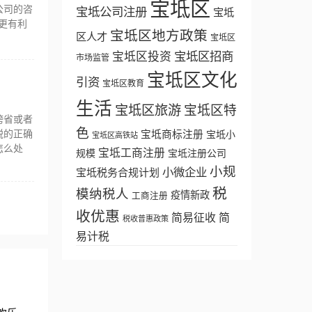
宝坻区
公司的咨
宝坻公司注册
宝坻
更有利
宝坻区地方政策
区人才
宝坻区
宝坻区招商
宝坻区投资
市场监管
宝坻区文化
引资
宝坻区教育
生活
宝坻区旅游
宝坻区特
跨省或者
色
税的正确
宝坻商标注册
宝坻小
宝坻区高铁站
怎么处
宝坻工商注册
规模
宝坻注册公司
小规
小微企业
宝坻税务合规计划
税
模纳税人
疫情新政
工商注册
收优惠
简易征收
简
税收普惠政策
易计税