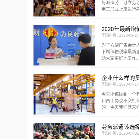
与派遣劳工订立劳
用工形式上来进行
2020年最新
华阳小编
2020-09-27
为了方便广告会计
下增值税税率最新
助大家更好地工作
企业什么样的
华阳小编
2020-07-14
今天小编碰到一个
和员工协议不交社
的，今天我们就来
劳务派遣该选择
华阳小编
2020-07-01