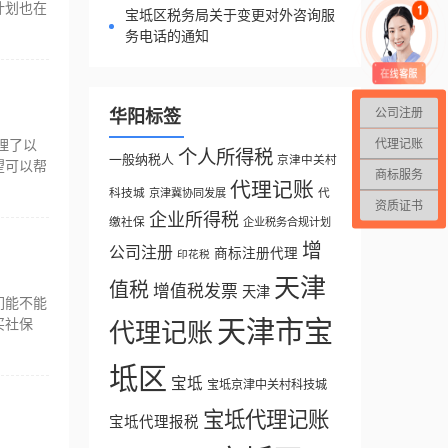
计划也在
宝坻区税务局关于变更对外咨询服
务电话的通知
公司注册
华阳标签
代理记账
理了以
个人所得税
一般纳税人
京津中关村
望可以帮
商标服务
代理记账
科技城
代
京津冀协同发展
资质证书
企业所得税
缴社保
企业税务合规计划
增
公司注册
商标注册代理
印花税
天津
值税
增值税发票
天津
们能不能
买社保
天津市宝
代理记账
坻区
宝坻
宝坻京津中关村科技城
宝坻代理记账
宝坻代理报税