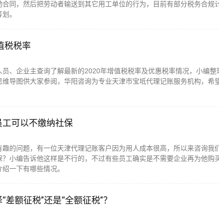
动合同，然后把劳动者输送到其它用工单位的行为，目前有部分税务合规
筹划。
增值税税率
人员、企业主查询了解最新的2020年增值税税率及优惠税率情况，小编整
思维导图供大家参阅，华阳咨询为专业天津市宝坻代理记账服务机构，希
。
员工可以不缴纳社保
有趣的问题，有一位天津代理记账客户因为用人成本很高，所以来咨询我
保？小编告诉他这样是不行的，不过有些员工确实是不需要企业再为他购
介绍一下有哪些情况。
“差额征税”还是“全额征税”？