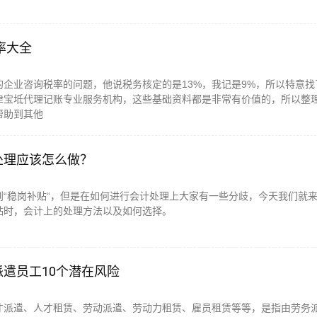
率大全
的企业咨询税率的问题，他说税务核定的是13%，我记是9%，所以特意找
津宝坻代理记账专业服务机构，这些基础资料都是非常有价值的，所以整
帮助到其他
处理应该怎么做？
到“稳岗补贴“，但是在如何进行会计处理上大家有一些分歧，今天我们就
贴时，会计上的处理方法以及如何选择。
遣员工10个潜在风险
才派遣、人才租赁、劳动派遣、劳动力租赁、雇员租赁等等，是指由劳务