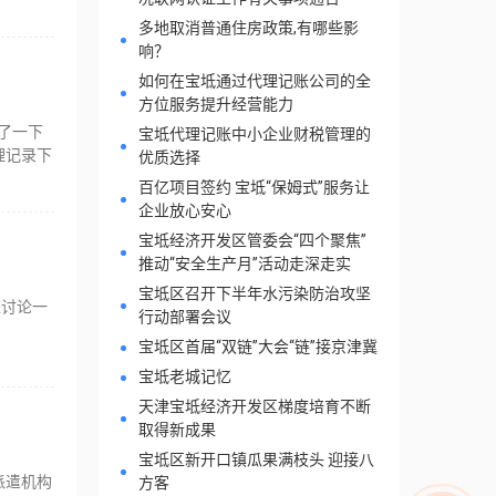
多地取消普通住房政策,有哪些影
响？
如何在宝坻通过代理记账公司的全
方位服务提升经营能力
了一下
宝坻代理记账中小企业财税管理的
理记录下
优质选择
百亿项目签约 宝坻“保姆式”服务让
企业放心安心
宝坻经济开发区管委会“四个聚焦”
推动“安全生产月”活动走深走实
宝坻区召开下半年水污染防治攻坚
来讨论一
行动部署会议
宝坻区首届“双链”大会“链”接京津冀
宝坻老城记忆
天津宝坻经济开发区梯度培育不断
取得新成果
宝坻区新开口镇瓜果满枝头 迎接八
派遣机构
方客