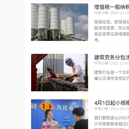
增值税一般纳
华阳小编
2022-12-12
简易征收，即简易
税进项发票，所以
易征收率征收增值
考。
建筑劳务分包
华阳小编
2022-12-07
建筑行业是一个比
编以天津市宝坻区
4月1日起小规
华阳小编
2022-08-11
我们都知道从202
计月销售额未超过1