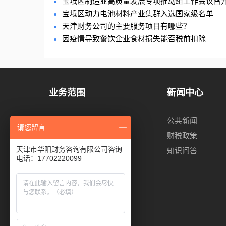
宝坻区制造业高质量发展专项推动组工作会议召
宝坻区动力电池材料产业集群入选国家级名单
天津财务公司的主要服务项目有哪些？
因疫情导致餐饮企业食材损失能否税前扣除
业务范围
新闻中心
代理记账
公共新闻
请您留言
代理报税
财税政策
天津市华阳财务咨询有限公司咨询
工商注册
知识问答
电话：17702220099
出口退税
商标注册
代缴公积金
代缴社保