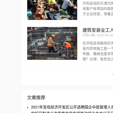
华阳咨询的天津代
询客户有增加的趋势
于企业经营，带着
建筑安装业工
华阳小编
2020-06-26
在华阳咨询服务的
省内异地施工是一
申报、缴纳也是非
理？社保、账务怎
文章推荐
2021年宝坻经济开发区公开选聘国企中层管理人