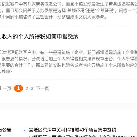
理记账客户中有几家劳务派遣公司，而且小编发现最近注册劳务派遣服务
，而且都会问关于劳务发票是选择“差额征税”还是“全额征税”，问哪一个
这个问题小编咨询了主管会计，现整理成本文供大家参考。
人收入的个人所得税如何申报缴纳
天津代理记账客户中，有一些是建筑施工企业。我们都知道建筑施工企业
个很普遍的情况，营改增后加上个人所得税相关法律规章出台，个人所得
常重要的会计工作，那么建筑安装也跨省或者省内异地施工个人所得税应
么处理？
1
上一页
2
3
下一页
员公告
宝坻区京津中关村科技城43个项目集中签约