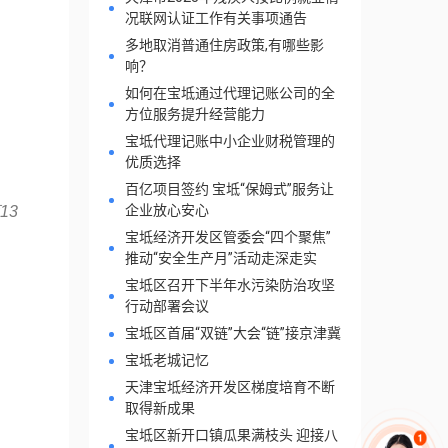
况联网认证工作有关事项通告
多地取消普通住房政策,有哪些影
响？
如何在宝坻通过代理记账公司的全
方位服务提升经营能力
宝坻代理记账中小企业财税管理的
优质选择
百亿项目签约 宝坻“保姆式”服务让
企业放心安心
13
宝坻经济开发区管委会“四个聚焦”
推动“安全生产月”活动走深走实
宝坻区召开下半年水污染防治攻坚
行动部署会议
宝坻区首届“双链”大会“链”接京津冀
宝坻老城记忆
天津宝坻经济开发区梯度培育不断
取得新成果
宝坻区新开口镇瓜果满枝头 迎接八