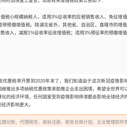
控同时加快复工复业，现就有关增值税政策公告如下：
北省增值税小规模纳税人，适用3%征收率的应税销售收入，免征增
暂停预缴增值税。除湖北省外，其他省、自治区、直辖市的增
销售收入，减按1%征收率征收增值税；适用3%预征率的预缴增
税优惠税率开票到2020年末了，我们知道由于这次新冠疫情影
相继推出多项纳税优惠政策来助推企业走出困境，希望全世界可
球化的经济环境，任何国家受到疫情影响停滞都会影响全球经济
型经济影响更大。
代理记账、代理税务、商标注册、税务合规计划、企业管理软件