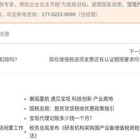
税专家，帮助企业合法节税”为发展目标。紧跟国家政策，
宝坻
策，欢迎来电咨询：
177-0222-0099
（甘经理）
优惠
下一
扣除吗?
现在增值税进项发票还有认证期限要求吗
邂逅厦航 遇见宝坻 科技创新 产业高地
国税总局：脱贫攻坚税收优惠政策指引
宝坻代理记账多少钱一个月？
活闲置工作
税务总局发布《研发机构采购国产设备增值税退税
法》