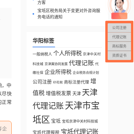
方客
宝坻区税务局关于变更对外咨询服
务电话的通知
值
值
公司注册
值
代理记账
华阳标签
商标服务
个人所得税
一般纳税人
京津中关村
资质证书
代理记账
科技城
代
京津冀协同发展
企业所得税
缴社保
企业税务合规计划
增
公司注册
商标注册代理
印花税
响，中
天津
值税
增值税发票
以尽快
天津
的正常
天津市宝
代理记账
坻区
宝坻
宝坻京津中关村科技城
等企
宝坻代理记账
宝坻代理报税