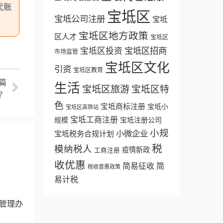
代账
宝坻区
宝坻公司注册
宝坻
宝坻区地方政策
区人才
宝坻区
宝坻区招商
宝坻区投资
市场监管
宝坻区文化
引资
宝坻区教育
篇
生活
宝坻区旅游
宝坻区特
？
色
宝坻商标注册
宝坻小
宝坻区高铁站
宝坻工商注册
规模
宝坻注册公司
小规
小微企业
宝坻税务合规计划
税
模纳税人
疫情新政
工商注册
收优惠
简易征收
简
税收普惠政策
易计税
管理办