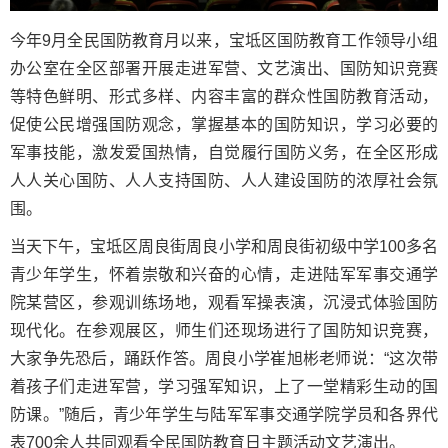
今年9月全民国防教育月以来，宝坻区国防教育工作领导小组
办公室在全区部署开展走进军营、文艺演出、国防知识竞赛
等特色鲜明、形式多样、内容丰富的群众性国防教育活动，
促使公民增强国防观念，掌握基本的国防知识，学习必要的
军事技能，激发爱国热情，自觉履行国防义务，在全区形成
人人关心国防、人人支持国防、人人建设国防的浓厚社会氛
围。
当天下午，宝坻区周良街周良小学和周良街初级中学100多名
青少年学生，怀着崇敬和兴奋的心情，走进陆军军事交通学
院某营区，参观训练场地，观看军操表演，沉浸式体验国防
现代化。在参观展区，师生们还现场进行了国防知识竞赛，
大家争先恐后，踊跃作答。周良小学崔旭彬老师说：“这次带
着孩子们走进军营，学习强军知识，上了一堂精彩生动的国
防课。”随后，青少年学生与陆军军事交通学院学员和各界代
表700余人共同观看全民国防教育日主题活动文艺演出。