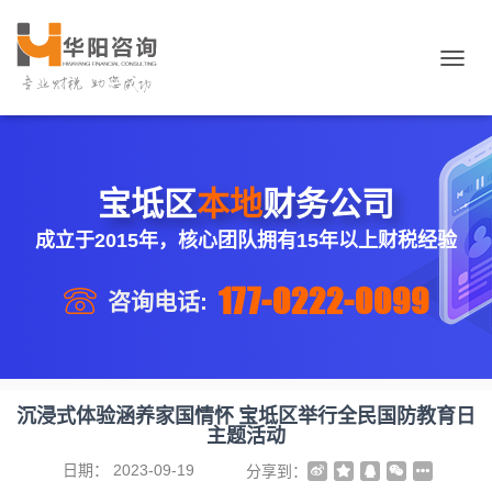
切
换
导
航
宝坻区
本地
财务公司
成立于2015年，核心团队拥有15年以上财税经验
177-0222-0099
咨询电话:
沉浸式体验涵养家国情怀 宝坻区举行全民国防教育日
主题活动
日期：
2023-09-19
分享到：