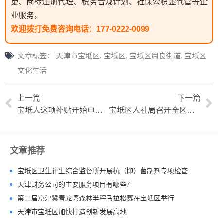
更、商标注册代理、税务合规计划、社保公积金代管等企
业服务。
欢迎拨打免费咨询电话：
177-0222-0099
文章标签：
天津市宝坻区
,
宝坻区
,
宝坻区周良街道
,
宝坻区
文化生活
上一篇
下一篇
宝坻人这项补贴开始申请了 每年最高2000元
宝坻区人社局召开全区事业单位工资业务培训会
文章推荐
宝坻区卫生计生综合监督所开展抗（抑）菌制剂专项检查
天津财务公司的主要服务项目有哪些？
第二届京津冀青龙湾森林半程马拉松赛在宝坻区举行
天津市宝坻区加快打造创新发展高地